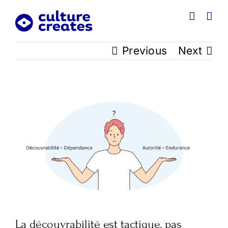
Skip
to
content
Previous
Next
View
Larger
Image
La découvrabilité est tactique, pas