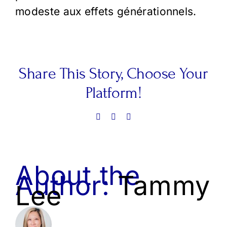
modeste aux effets générationnels.
Share This Story, Choose Your
Platform!
Facebook
LinkedIn
Email
About the
Author:
Tammy
Lee