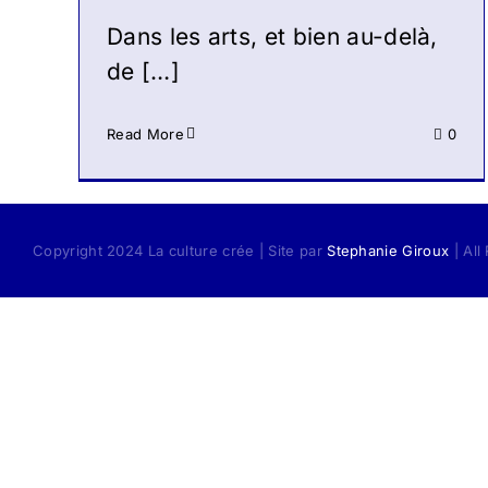
Dans les arts, et bien au-delà,
de […]
Read More
0
Copyright 2024 La culture crée | Site par
Stephanie Giroux
| All